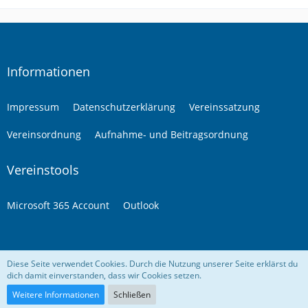
Informationen
Impressum
Datenschutzerklärung
Vereinssatzung
Vereinsordnung
Aufnahme- und Beitragsordnung
Vereinstools
Microsoft 365 Account
Outlook
Diese Seite verwendet Cookies. Durch die Nutzung unserer Seite erklärst du
dich damit einverstanden, dass wir Cookies setzen.
© Tennis-Club Blau-Weiss Stolberg 1932 e.V.
Community-Software:
WoltLab Suite™ 5.4.34
Weitere Informationen
Schließen